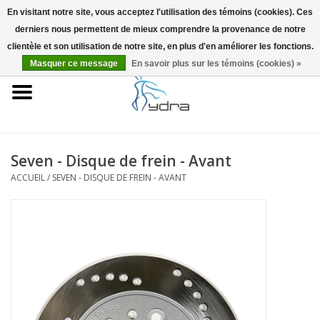
En visitant notre site, vous acceptez l'utilisation des témoins (cookies). Ces
derniers nous permettent de mieux comprendre la provenance de notre
EUR
/
GBP
0 Articles - €0,00
clientèle et son utilisation de notre site, en plus d'en améliorer les fonctions.
Masquer ce message
En savoir plus sur les témoins (cookies) »
Accueil
Modèles
Où acheter
Seven - Disque de frein - Avant
ACCUEIL
/
SEVEN - DISQUE DE FREIN - AVANT
Infos
Accessoires
Blog