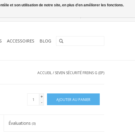
le et son utilisation de notre site, en plus d'en améliorer les fonctions.
0 Articles - €0,00
Mon compte / S'inscrire
S
ACCESSOIRES
BLOG
ACCUEIL
/
SEVEN SÉCURITÉ FREINS G (EP)
+
AJOUTER AU PANIER
-
Évaluations
(0)