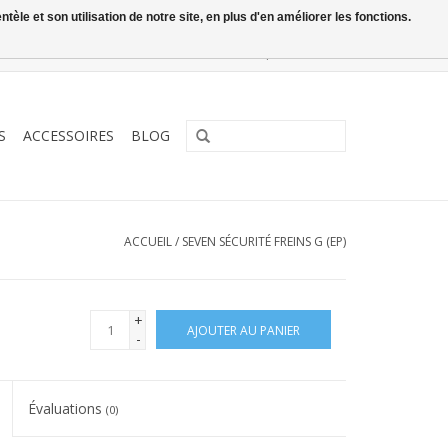
le et son utilisation de notre site, en plus d'en améliorer les fonctions.
0 Articles - €0,00
Mon compte / S'inscrire
S
ACCESSOIRES
BLOG
ACCUEIL
/
SEVEN SÉCURITÉ FREINS G (EP)
+
AJOUTER AU PANIER
-
Évaluations
(0)