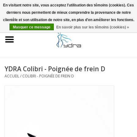
En visitant notre site, vous acceptez l'utilisation des témoins (cookies). Ces
derniers nous permettent de mieux comprendre la provenance de notre
EUR
/
GBP
0 Articles - €0,00
clientèle et son utilisation de notre site, en plus d'en améliorer les fonctions.
Masquer ce message
En savoir plus sur les témoins (cookies) »
Accueil
Modèles
Où acheter
YDRA Colibri - Poignée de frein D
ACCUEIL
/
COLIBRI - POIGNÉE DE FREIN D
Infos
Accessoires
Blog