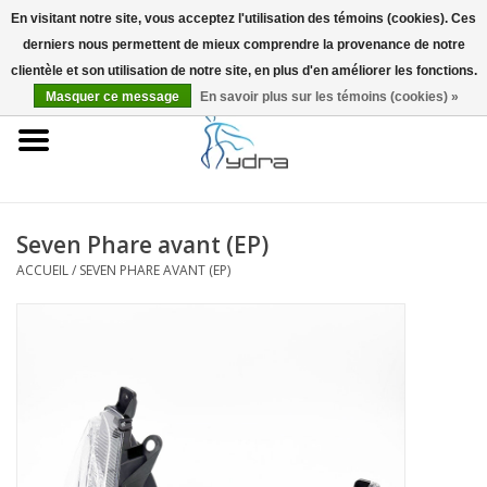
En visitant notre site, vous acceptez l'utilisation des témoins (cookies). Ces
derniers nous permettent de mieux comprendre la provenance de notre
EUR
/
GBP
0 Articles - €0,00
clientèle et son utilisation de notre site, en plus d'en améliorer les fonctions.
Masquer ce message
En savoir plus sur les témoins (cookies) »
Accueil
Modèles
Où acheter
Seven Phare avant (EP)
ACCUEIL
/
SEVEN PHARE AVANT (EP)
Infos
Accessoires
Blog