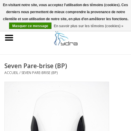
En visitant notre site, vous acceptez l'utilisation des témoins (cookies). Ces
derniers nous permettent de mieux comprendre la provenance de notre
EUR
/
GBP
0 Articles - €0,00
clientèle et son utilisation de notre site, en plus d'en améliorer les fonctions.
Masquer ce message
En savoir plus sur les témoins (cookies) »
Accueil
Modèles
Où acheter
Seven Pare-brise (BP)
ACCUEIL
/
SEVEN PARE-BRISE (BP)
Infos
Accessoires
Blog