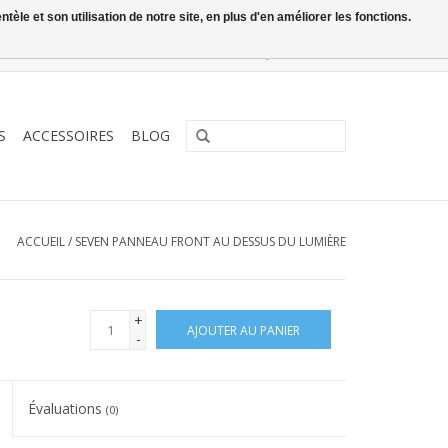
le et son utilisation de notre site, en plus d'en améliorer les fonctions.
0 Articles - €0,00
Mon compte / S'inscrire
S
ACCESSOIRES
BLOG
ACCUEIL
/
SEVEN PANNEAU FRONT AU DESSUS DU LUMIÈRE
+
AJOUTER AU PANIER
-
Évaluations
(0)