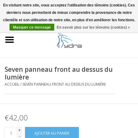
En visitant notre site, vous acceptez l'utilisation des témoins (cookies). Ces
derniers nous permettent de mieux comprendre la provenance de notre
EUR
/
GBP
0 Articles - €0,00
clientèle et son utilisation de notre site, en plus d'en améliorer les fonctions.
Masquer ce message
En savoir plus sur les témoins (cookies) »
Accueil
Modèles
Où acheter
Seven panneau front au dessus du
lumière
Infos
ACCUEIL
/
SEVEN PANNEAU FRONT AU DESSUS DU LUMIÈRE
Accessoires
€42,00
Blog
+
AJOUTER AU PANIER
-