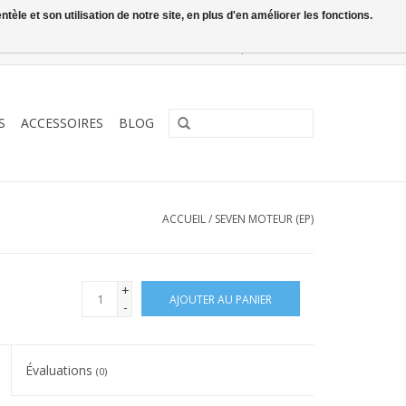
le et son utilisation de notre site, en plus d'en améliorer les fonctions.
0 Articles - €0,00
Mon compte / S'inscrire
S
ACCESSOIRES
BLOG
ACCUEIL
/
SEVEN MOTEUR (EP)
+
AJOUTER AU PANIER
-
Évaluations
(0)