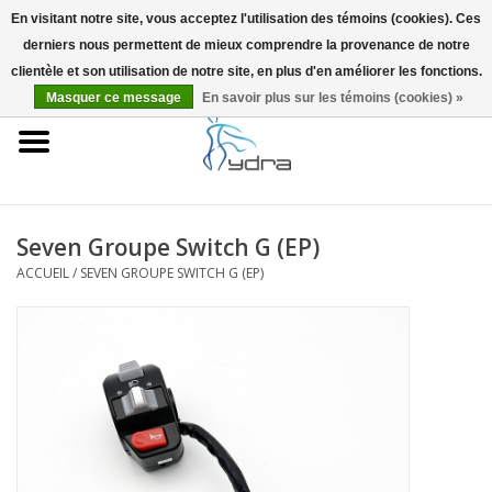
En visitant notre site, vous acceptez l'utilisation des témoins (cookies). Ces
derniers nous permettent de mieux comprendre la provenance de notre
EUR
/
GBP
0 Articles - €0,00
clientèle et son utilisation de notre site, en plus d'en améliorer les fonctions.
Masquer ce message
En savoir plus sur les témoins (cookies) »
Accueil
Modèles
Où acheter
Seven Groupe Switch G (EP)
ACCUEIL
/
SEVEN GROUPE SWITCH G (EP)
Infos
Accessoires
Blog