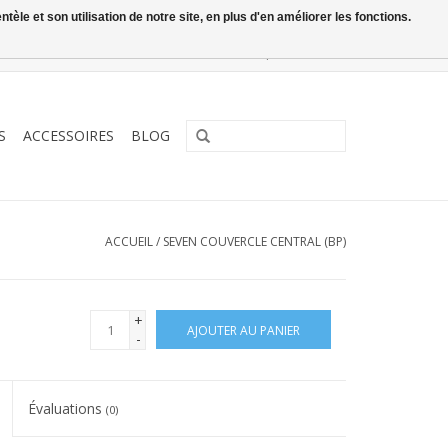
le et son utilisation de notre site, en plus d'en améliorer les fonctions.
0 Articles - €0,00
Mon compte / S'inscrire
S
ACCESSOIRES
BLOG
ACCUEIL
/
SEVEN COUVERCLE CENTRAL (BP)
+
AJOUTER AU PANIER
-
Évaluations
(0)