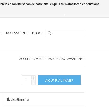
le et son utilisation de notre site, en plus d'en améliorer les fonctions.
0 Articles - €0,00
Mon compte / S'inscrire
S
ACCESSOIRES
BLOG
ACCUEIL
/
SEVEN CORPS PRINCIPAL AVANT (PPP)
+
AJOUTER AU PANIER
-
Évaluations
(0)