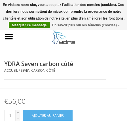
En visitant notre site, vous acceptez l'utilisation des témoins (cookies). Ces
derniers nous permettent de mieux comprendre la provenance de notre
EUR
/
GBP
0 Articles - €0,00
clientèle et son utilisation de notre site, en plus d'en améliorer les fonctions.
Masquer ce message
En savoir plus sur les témoins (cookies) »
Accueil
Modèles
Où acheter
YDRA Seven carbon côté
ACCUEIL
/
SEVEN CARBON CÔTÉ
Infos
Accessoires
€56,00
Blog
+
AJOUTER AU PANIER
-