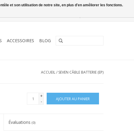
le et son utilisation de notre site, en plus d'en améliorer les fonctions.
0 Articles - €0,00
Mon compte / S'inscrire
S
ACCESSOIRES
BLOG
ACCUEIL
/
SEVEN CÂBLE BATTERIE (EP)
+
AJOUTER AU PANIER
-
Évaluations
(0)