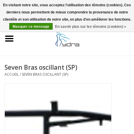
En visitant notre site, vous acceptez l'utilisation des témoins (cookies). Ces
derniers nous permettent de mieux comprendre la provenance de notre
EUR
/
GBP
0 Articles - €0,00
clientèle et son utilisation de notre site, en plus d'en améliorer les fonctions.
Masquer ce message
En savoir plus sur les témoins (cookies) »
Accueil
Modèles
Où acheter
Seven Bras oscillant (SP)
ACCUEIL
/
SEVEN BRAS OSCILLANT (SP)
Infos
Accessoires
Blog