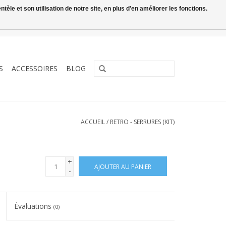
le et son utilisation de notre site, en plus d'en améliorer les fonctions.
0 Articles - €0,00
Mon compte / S'inscrire
S
ACCESSOIRES
BLOG
ACCUEIL
/
RETRO - SERRURES (KIT)
+
AJOUTER AU PANIER
-
Évaluations
(0)