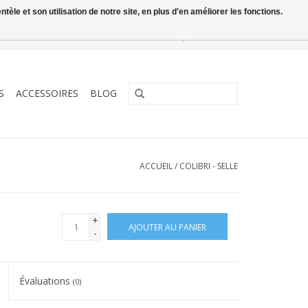
le et son utilisation de notre site, en plus d'en améliorer les fonctions.
0 Articles - €0,00
Mon compte / S'inscrire
S
ACCESSOIRES
BLOG
ACCUEIL
/
COLIBRI - SELLE
+
AJOUTER AU PANIER
-
Évaluations
(0)