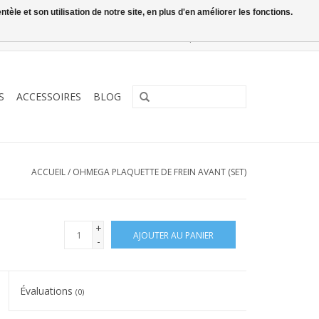
le et son utilisation de notre site, en plus d'en améliorer les fonctions.
0 Articles - €0,00
Mon compte / S'inscrire
S
ACCESSOIRES
BLOG
ACCUEIL
/
OHMEGA PLAQUETTE DE FREIN AVANT (SET)
+
AJOUTER AU PANIER
-
Évaluations
(0)