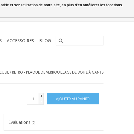
le et son utilisation de notre site, en plus d'en améliorer les fonctions.
0 Articles - €0,00
Mon compte / S'inscrire
S
ACCESSOIRES
BLOG
CUEIL
/
RETRO - PLAQUE DE VERROUILLAGE DE BOITE À GANTS
+
AJOUTER AU PANIER
-
Évaluations
(0)