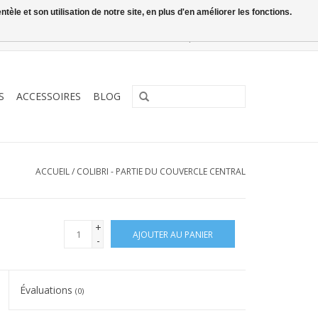
le et son utilisation de notre site, en plus d'en améliorer les fonctions.
0 Articles - €0,00
Mon compte / S'inscrire
S
ACCESSOIRES
BLOG
ACCUEIL
/
COLIBRI - PARTIE DU COUVERCLE CENTRAL
+
AJOUTER AU PANIER
-
Évaluations
(0)