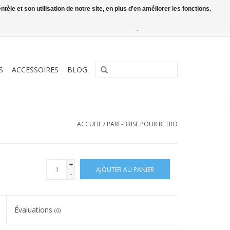
le et son utilisation de notre site, en plus d'en améliorer les fonctions.
0 Articles - €0,00
Mon compte / S'inscrire
S
ACCESSOIRES
BLOG
ACCUEIL
/
PARE-BRISE POUR RETRO
+
AJOUTER AU PANIER
-
Évaluations
(0)