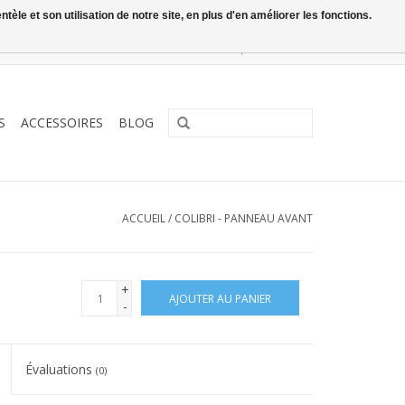
le et son utilisation de notre site, en plus d'en améliorer les fonctions.
0 Articles - €0,00
Mon compte / S'inscrire
S
ACCESSOIRES
BLOG
ACCUEIL
/
COLIBRI - PANNEAU AVANT
+
AJOUTER AU PANIER
-
Évaluations
(0)