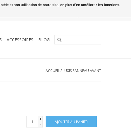
le et son utilisation de notre site, en plus d'en améliorer les fonctions.
0 Articles - €0,00
Mon compte / S'inscrire
S
ACCESSOIRES
BLOG
ACCUEIL
/
LUXIS PANNEAU AVANT
+
AJOUTER AU PANIER
-