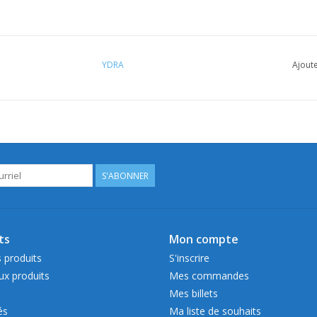
YDRA
Ajoute
S'ABONNER
ts
Mon compte
 produits
S'inscrire
x produits
Mes commandes
Mes billets
és
Ma liste de souhaits