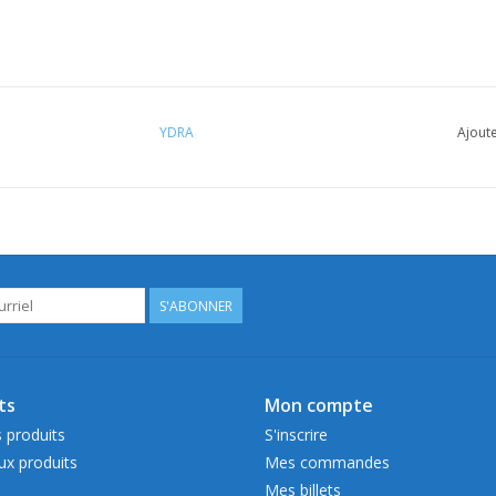
YDRA
Ajoute
S'ABONNER
ts
Mon compte
 produits
S'inscrire
x produits
Mes commandes
Mes billets