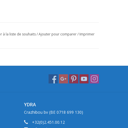
r à la liste de souhaits
/
Ajouter pour comparer
/
Imprimer
YDRA
Crazhibou bv (BE 0718 699 130)
+32(0)2.451.00.12