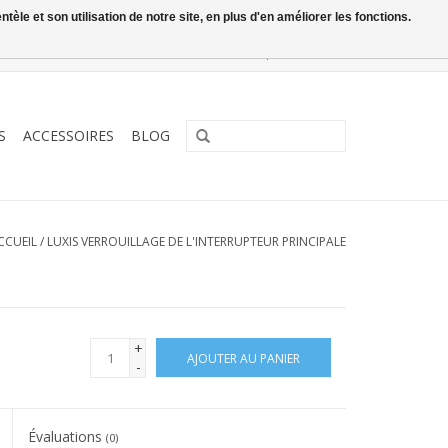
le et son utilisation de notre site, en plus d'en améliorer les fonctions.
0 Articles - €0,00
Mon compte / S'inscrire
S
ACCESSOIRES
BLOG
CCUEIL
/
LUXIS VERROUILLAGE DE L'INTERRUPTEUR PRINCIPALE
+
AJOUTER AU PANIER
-
Évaluations
(0)