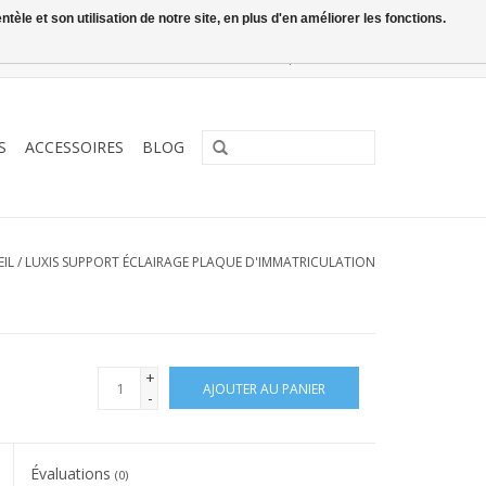
le et son utilisation de notre site, en plus d'en améliorer les fonctions.
0 Articles - €0,00
Mon compte / S'inscrire
S
ACCESSOIRES
BLOG
IL
/
LUXIS SUPPORT ÉCLAIRAGE PLAQUE D'IMMATRICULATION
+
AJOUTER AU PANIER
-
Évaluations
(0)