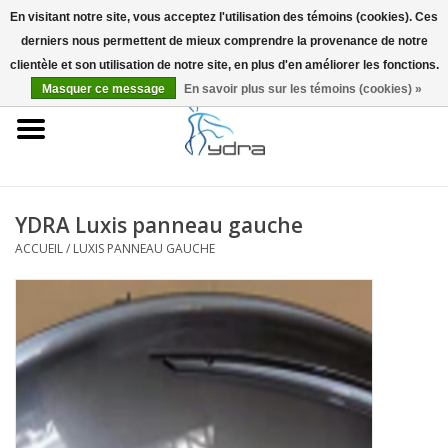
En visitant notre site, vous acceptez l'utilisation des témoins (cookies). Ces
derniers nous permettent de mieux comprendre la provenance de notre
EUR
/
GBP
0 Articles - €0,00
clientèle et son utilisation de notre site, en plus d'en améliorer les fonctions.
Masquer ce message
En savoir plus sur les témoins (cookies) »
Accueil
Modèles
Où acheter
YDRA Luxis panneau gauche
ACCUEIL
/
LUXIS PANNEAU GAUCHE
Infos
Accessoires
Blog