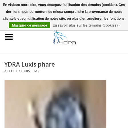
En visitant notre site, vous acceptez l'utilisation des témoins (cookies). Ces
derniers nous permettent de mieux comprendre la provenance de notre
EUR
/
GBP
0 Articles - €0,00
clientèle et son utilisation de notre site, en plus d'en améliorer les fonctions.
Masquer ce message
En savoir plus sur les témoins (cookies) »
Accueil
Modèles
Où acheter
YDRA Luxis phare
ACCUEIL
/
LUXIS PHARE
Infos
Accessoires
Blog