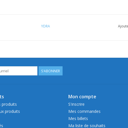
YDRA
Ajoute
S'ABONNER
ts
Mon compte
 produits
S'inscrire
x produits
Mes commandes
Mes billets
és
Ma liste de souhaits