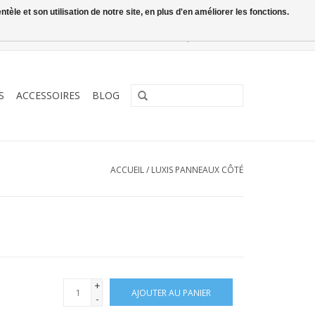
le et son utilisation de notre site, en plus d'en améliorer les fonctions.
0 Articles - €0,00
Mon compte / S'inscrire
S
ACCESSOIRES
BLOG
ACCUEIL
/
LUXIS PANNEAUX CÔTÉ
+
AJOUTER AU PANIER
-