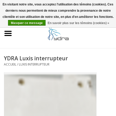
En visitant notre site, vous acceptez l'utilisation des témoins (cookies). Ces
derniers nous permettent de mieux comprendre la provenance de notre
EUR
/
GBP
0 Articles - €0,00
clientèle et son utilisation de notre site, en plus d'en améliorer les fonctions.
Masquer ce message
En savoir plus sur les témoins (cookies) »
Accueil
Modèles
Où acheter
YDRA Luxis interrupteur
ACCUEIL
/
LUXIS INTERRUPTEUR
Infos
Accessoires
Blog