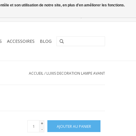
le et son utilisation de notre site, en plus d'en améliorer les fonctions.
0 Articles - €0,00
Mon compte / S'inscrire
S
ACCESSOIRES
BLOG
ACCUEIL
/
LUXIS DECORATION LAMPE AVANT
+
AJOUTER AU PANIER
-