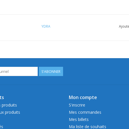
YDRA
Ajoute
S'ABONNER
ts
Mon compte
 produits
S'inscrire
x produits
Mes commandes
Mes billets
és
Ma liste de souhaits