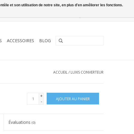
le et son utilisation de notre site, en plus d'en améliorer les fonctions.
0 Articles - €0,00
Mon compte / S'inscrire
S
ACCESSOIRES
BLOG
ACCUEIL
/
LUXIS CONVERTEUR
+
AJOUTER AU PANIER
-
Évaluations
(0)