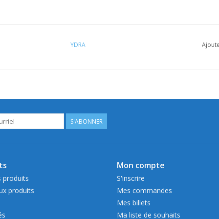
YDRA
Ajoute
S'ABONNER
ts
Mon compte
 produits
S'inscrire
x produits
Mes commandes
Mes billets
és
Ma liste de souhaits