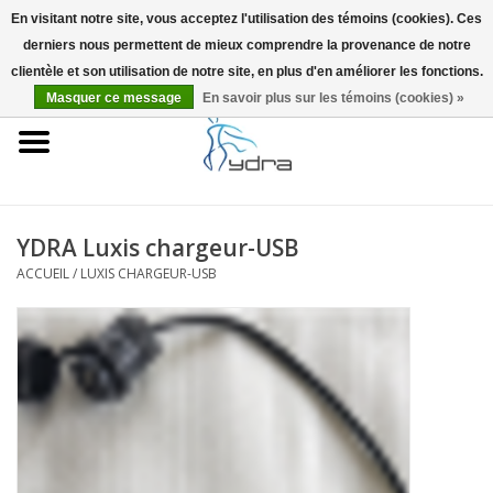
En visitant notre site, vous acceptez l'utilisation des témoins (cookies). Ces
derniers nous permettent de mieux comprendre la provenance de notre
EUR
/
GBP
0 Articles - €0,00
clientèle et son utilisation de notre site, en plus d'en améliorer les fonctions.
Masquer ce message
En savoir plus sur les témoins (cookies) »
Accueil
Modèles
Où acheter
YDRA Luxis chargeur-USB
ACCUEIL
/
LUXIS CHARGEUR-USB
Infos
Accessoires
Blog