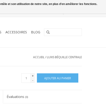
le et son utilisation de notre site, en plus d'en améliorer les fonctions.
0 Articles - €0,00
Mon compte / S'inscrire
S
ACCESSOIRES
BLOG
ACCUEIL
/
LUXIS BÉQUILLE CENTRALE
+
AJOUTER AU PANIER
-
Évaluations
(0)