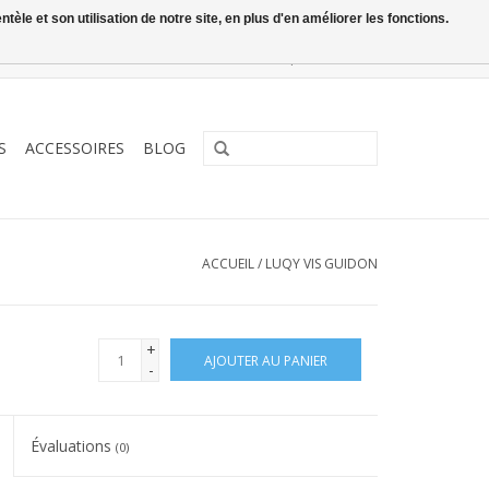
le et son utilisation de notre site, en plus d'en améliorer les fonctions.
0 Articles - €0,00
Mon compte / S'inscrire
S
ACCESSOIRES
BLOG
ACCUEIL
/
LUQY VIS GUIDON
+
AJOUTER AU PANIER
-
Évaluations
(0)