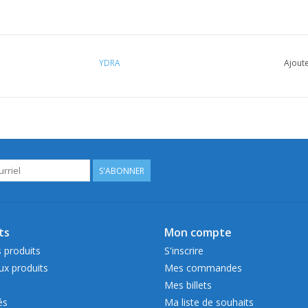
YDRA
Ajoute
S'ABONNER
ts
Mon compte
 produits
S'inscrire
x produits
Mes commandes
Mes billets
és
Ma liste de souhaits