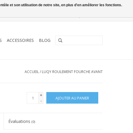
le et son utilisation de notre site, en plus d'en améliorer les fonctions.
0 Articles - €0,00
Mon compte / S'inscrire
S
ACCESSOIRES
BLOG
ACCUEIL
/
LUQY ROULEMENT FOURCHE AVANT
+
AJOUTER AU PANIER
-
Évaluations
(0)