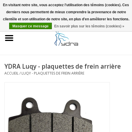
En visitant notre site, vous acceptez l'utilisation des témoins (cookies). Ces
derniers nous permettent de mieux comprendre la provenance de notre
EUR
/
GBP
0 Articles - €0,00
clientèle et son utilisation de notre site, en plus d'en améliorer les fonctions.
Masquer ce message
En savoir plus sur les témoins (cookies) »
Accueil
Modèles
Où acheter
YDRA Luqy - plaquettes de frein arrière
ACCUEIL
/
LUQY - PLAQUETTES DE FREIN ARRIÈRE
Infos
Accessoires
Blog