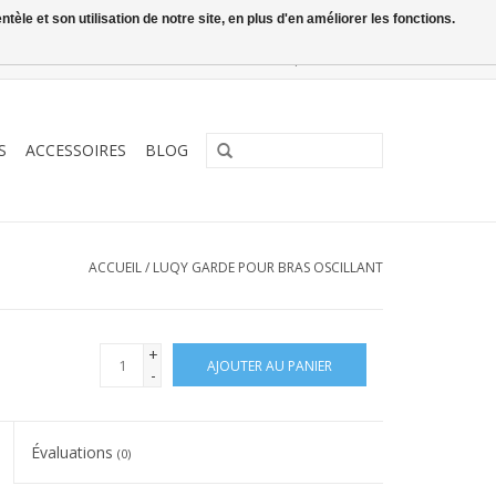
le et son utilisation de notre site, en plus d'en améliorer les fonctions.
0 Articles - €0,00
Mon compte / S'inscrire
S
ACCESSOIRES
BLOG
ACCUEIL
/
LUQY GARDE POUR BRAS OSCILLANT
+
AJOUTER AU PANIER
-
Évaluations
(0)