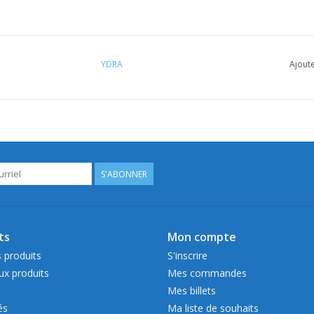
YDRA
Ajoute
S'ABONNER
ts
Mon compte
 produits
S'inscrire
x produits
Mes commandes
Mes billets
és
Ma liste de souhaits