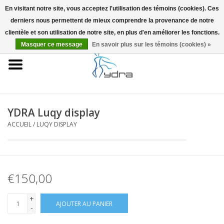
En visitant notre site, vous acceptez l'utilisation des témoins (cookies). Ces
derniers nous permettent de mieux comprendre la provenance de notre
EUR
/
GBP
0 Articles - €0,00
clientèle et son utilisation de notre site, en plus d'en améliorer les fonctions.
Masquer ce message
En savoir plus sur les témoins (cookies) »
Accueil
Modèles
Où acheter
YDRA Luqy display
ACCUEIL
/
LUQY DISPLAY
Infos
Accessoires
€150,00
Blog
+
AJOUTER AU PANIER
-