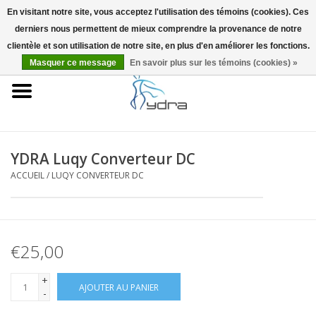
En visitant notre site, vous acceptez l'utilisation des témoins (cookies). Ces
derniers nous permettent de mieux comprendre la provenance de notre
EUR
/
GBP
0 Articles - €0,00
clientèle et son utilisation de notre site, en plus d'en améliorer les fonctions.
Masquer ce message
En savoir plus sur les témoins (cookies) »
Accueil
Modèles
Où acheter
YDRA Luqy Converteur DC
ACCUEIL
/
LUQY CONVERTEUR DC
Infos
Accessoires
€25,00
Blog
+
AJOUTER AU PANIER
-