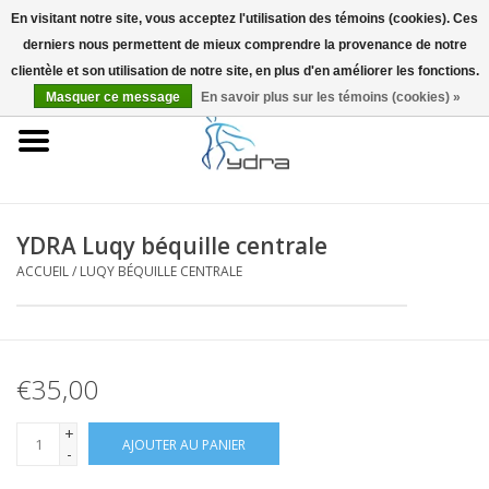
En visitant notre site, vous acceptez l'utilisation des témoins (cookies). Ces
derniers nous permettent de mieux comprendre la provenance de notre
EUR
/
GBP
0 Articles - €0,00
clientèle et son utilisation de notre site, en plus d'en améliorer les fonctions.
Masquer ce message
En savoir plus sur les témoins (cookies) »
Accueil
Modèles
Où acheter
YDRA Luqy béquille centrale
ACCUEIL
/
LUQY BÉQUILLE CENTRALE
Infos
Accessoires
€35,00
Blog
+
AJOUTER AU PANIER
-