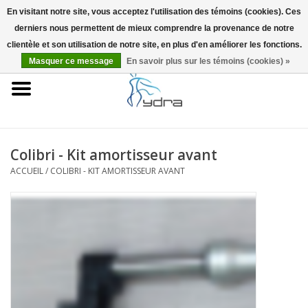
En visitant notre site, vous acceptez l'utilisation des témoins (cookies). Ces
derniers nous permettent de mieux comprendre la provenance de notre
EUR
/
GBP
0 Articles - €0,00
clientèle et son utilisation de notre site, en plus d'en améliorer les fonctions.
Masquer ce message
En savoir plus sur les témoins (cookies) »
Accueil
Modèles
Où acheter
Colibri - Kit amortisseur avant
ACCUEIL
/
COLIBRI - KIT AMORTISSEUR AVANT
Infos
Accessoires
Blog