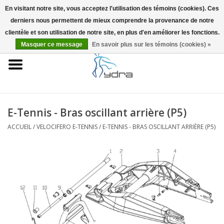
En visitant notre site, vous acceptez l'utilisation des témoins (cookies). Ces
derniers nous permettent de mieux comprendre la provenance de notre
EUR
/
GBP
0 Articles - €0,00
clientèle et son utilisation de notre site, en plus d'en améliorer les fonctions.
Masquer ce message
En savoir plus sur les témoins (cookies) »
Accueil
Modèles
Où acheter
E-Tennis - Bras oscillant arrière (P5)
ACCUEIL
/
VELOCIFERO E-TENNIS
/
E-TENNIS - BRAS OSCILLANT ARRIÈRE (P5)
Infos
Accessoires
Blog