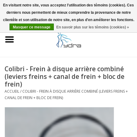
En visitant notre site, vous acceptez l'utilisation des témoins (cookies). Ces
derniers nous permettent de mieux comprendre la provenance de notre
EUR
/
GBP
0 Articles - €0,00
clientèle et son utilisation de notre site, en plus d'en améliorer les fonctions.
Masquer ce message
En savoir plus sur les témoins (cookies) »
Accueil
Modèles
Où acheter
Colibri - Frein à disque arrière combiné
(leviers freins + canal de frein + bloc de
Infos
frein)
ACCUEIL
/
COLIBRI - FREIN À DISQUE ARRIÈRE COMBINÉ (LEVIERS FREINS +
CANAL DE FREIN + BLOC DE FREIN)
Accessoires
Blog