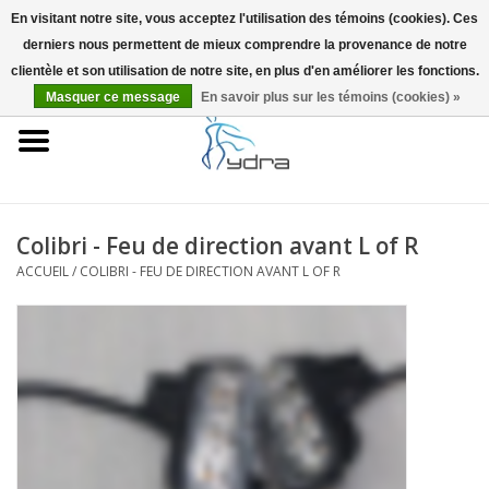
En visitant notre site, vous acceptez l'utilisation des témoins (cookies). Ces
derniers nous permettent de mieux comprendre la provenance de notre
EUR
/
GBP
0 Articles - €0,00
clientèle et son utilisation de notre site, en plus d'en améliorer les fonctions.
Masquer ce message
En savoir plus sur les témoins (cookies) »
Accueil
Modèles
Où acheter
Colibri - Feu de direction avant L of R
ACCUEIL
/
COLIBRI - FEU DE DIRECTION AVANT L OF R
Infos
Accessoires
Blog