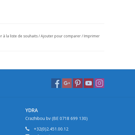
r à la liste de souhaits
/
Ajouter pour comparer
/
Imprimer
YDRA
Crazhibou bv (BE 0718 699 130)
+32(0)2.451.00.12