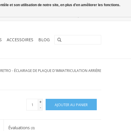
le et son utilisation de notre site, en plus d'en améliorer les fonctions.
0 Articles - €0,00
Mon compte / S'inscrire
S
ACCESSOIRES
BLOG
/
RETRO - ÉCLAIRAGE DE PLAQUE D'IMMATRICULATION ARRIÈRE
+
AJOUTER AU PANIER
-
Évaluations
(0)