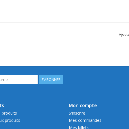
Ajoute
S'ABONNER
ts
Mon compte
 produits
S'inscrire
x produits
Mes commandes
Mes billets