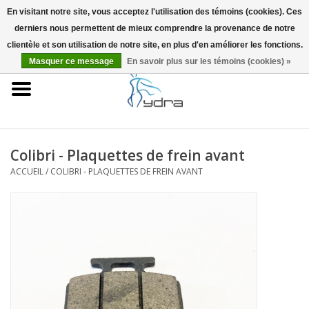
En visitant notre site, vous acceptez l'utilisation des témoins (cookies). Ces
derniers nous permettent de mieux comprendre la provenance de notre
EUR
/
GBP
0 Articles - €0,00
clientèle et son utilisation de notre site, en plus d'en améliorer les fonctions.
Masquer ce message
En savoir plus sur les témoins (cookies) »
Accueil
Modèles
Où acheter
Colibri - Plaquettes de frein avant
ACCUEIL
/
COLIBRI - PLAQUETTES DE FREIN AVANT
Infos
Accessoires
Blog