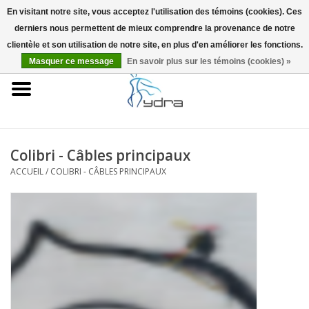
En visitant notre site, vous acceptez l'utilisation des témoins (cookies). Ces
derniers nous permettent de mieux comprendre la provenance de notre
EUR
/
GBP
0 Articles - €0,00
clientèle et son utilisation de notre site, en plus d'en améliorer les fonctions.
Masquer ce message
En savoir plus sur les témoins (cookies) »
Accueil
Modèles
Où acheter
Colibri - Câbles principaux
ACCUEIL
/
COLIBRI - CÂBLES PRINCIPAUX
Infos
Accessoires
Blog