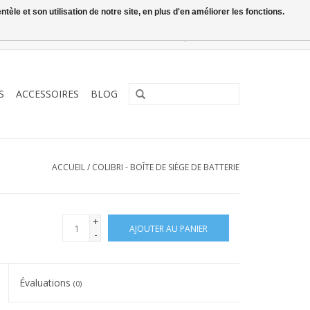
le et son utilisation de notre site, en plus d'en améliorer les fonctions.
0 Articles - €0,00
Mon compte / S'inscrire
S
ACCESSOIRES
BLOG
ACCUEIL
/
COLIBRI - BOÎTE DE SIÈGE DE BATTERIE
+
AJOUTER AU PANIER
-
Évaluations
(0)