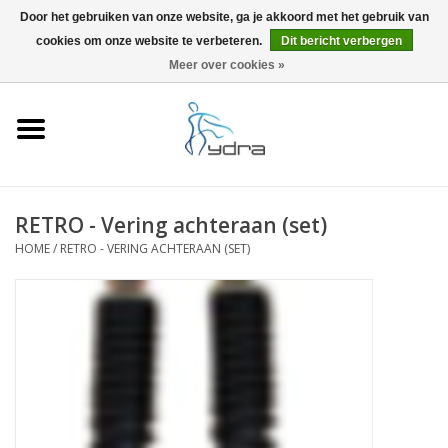
Door het gebruiken van onze website, ga je akkoord met het gebruik van
cookies om onze website te verbeteren.
Dit bericht verbergen
EUR
/
GBP
0 Artikelen - €0,00
Meer over cookies »
Home
Modellen
Waar kopen
RETRO - Vering achteraan (set)
HOME
/
RETRO - VERING ACHTERAAN (SET)
Info
Accessoires
Blog