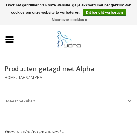
Door het gebruiken van onze website, ga je akkoord met het gebruik van
cookies om onze website te verbeteren.
Dit bericht verbergen
EUR
/
GBP
0 Artikelen - €0,00
Meer over cookies »
Home
Modellen
Waar kopen
Producten getagd met Alpha
HOME
/
TAGS
/
ALPHA
Info
Accessoires
Blog
Geen producten gevonden!...